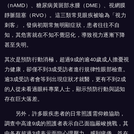
（nAMD）、糖尿病黃斑部水腫（DME）、視網膜
靜脈阻塞（RVO）。這三類常見眼疾被喻為「視力
刺客」，發病初期常無明顯症狀，患者往往不自
知，其危害就在不知不覺惡化，導致視力逐漸下降
甚至失明。
其次是預防行動消極，超過9成的逾40歲成人擔憂視
力健康，卻僅不到3成受訪者進行規律性眼部檢查。
逾3成受訪者會等到出現症狀才就醫，更有不到2成
的人從未看過眼科專業人士，顯示預防行動與認知
存在巨大落差。
另外，許多眼疾患者的日常照護需仰賴協助，
調查中高達9成的照護者表示自己面臨嚴峻挑戰，其
中各有超過3成表示面臨心理壓力、感到疲倦，並在