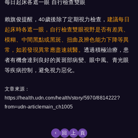
每日起床各遮一眼 自行檢查雙眼
賴旗俊提醒，40歲後除了定期視力檢查，
建議每日
起床時各遮一眼，自行檢查雙眼視野是否有差異、
模糊、中間黑點或黑斑、扭曲及辨色能力下降等異
常，如若發現異常應盡速就醫
。
透過積極治療，患
者有機會達到良好的黃斑部病變、眼中風、青光眼
等疾病控制，避免視力惡化。
文章來源：
https://health.udn.com/health/story/5970/8814222?
from=udn-articlemain_ch1005
回上頁