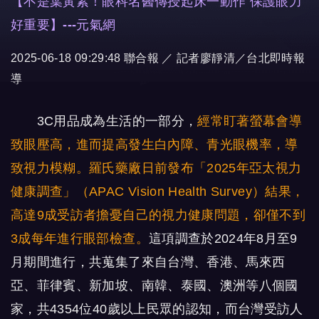
【不是葉黃素！眼科名醫傳授起床一動作 保護眼力
好重要】---元氣網
2025-06-18 09:29:48
聯合報 ／ 記者廖靜清／台北即時報
導
3C用品成為生活的一部分，
經常盯著螢幕會導
致眼壓高，進而提高發生白內障、青光眼機率，導
致視力模糊。羅氏藥廠日前發布「2025年亞太視力
健康調查」（APAC Vision Health Survey）結果，
高達9成受訪者擔憂自己的視力健康問題，卻僅不到
3成每年進行眼部檢查。
這項調查於2024年8月至9
月期間進行，共蒐集了來自台灣、香港、馬來西
亞、菲律賓、新加坡、南韓、泰國、澳洲等八個國
家，共4354位40歲以上民眾的認知，而台灣受訪人