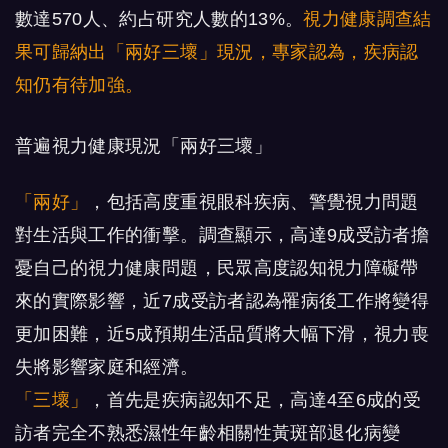
數達570人、約占研究人數的13%。
視力健康調查結
果可歸納出「兩好三壞」現況，專家認為，疾病認
知仍有待加強。
普遍視力健康現況「兩好三壞」
「兩好」
，包括高度重視眼科疾病、警覺視力問題
對生活與工作的衝擊。調查顯示，高達9成受訪者擔
憂自己的視力健康問題，民眾高度認知視力障礙帶
來的實際影響，近7成受訪者認為罹病後工作將變得
更加困難，近5成預期生活品質將大幅下滑，視力喪
失將影響家庭和經濟。
「三壞」
，首先是疾病認知不足，高達4至6成的受
訪者完全不熟悉濕性年齡相關性黃斑部退化病變