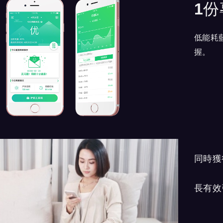
1
低能耗
握。
同時獲
長有效