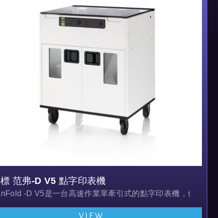
標 范弗-D V5 點字印表機
anFold -D V5是一台高速作業單牽引式的點字印表機，
VIEW