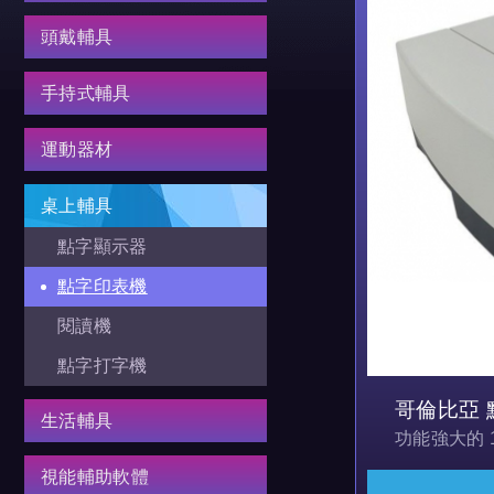
頭戴輔具
手持式輔具
運動器材
桌上輔具
點字顯示器
點字印表機
閱讀機
點字打字機
哥倫比亞 點
生活輔具
功能強大的 
視能輔助軟體