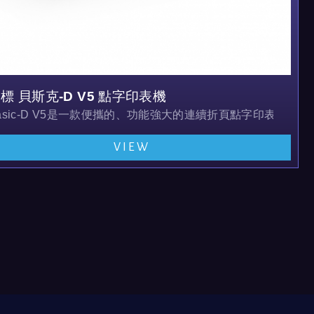
標 貝斯克-D V5 點字印表機
何格式對點字進行壓花。
asic-D V5是一款便攜的、功能強大的連續折頁點字印表
VIEW