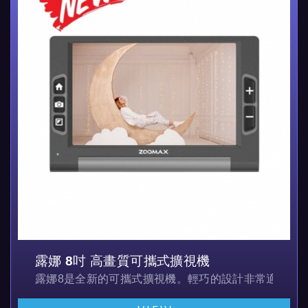
露娜 8吋 高畫質可攜式擴視機
露娜8是全新的可攜式擴視機。輕巧的設計非常適合在