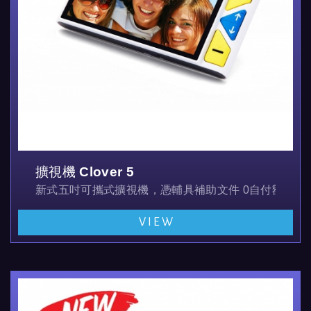
擴視機 Clover 5
新式五吋可攜式擴視機，憑輔具補助文件 0自付額
VIEW