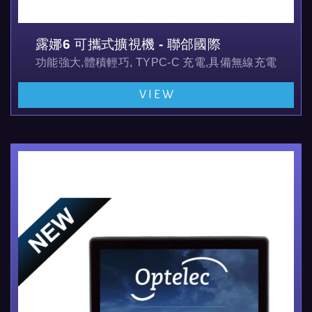
露娜6 可攜式擴視機 - 聯郃國際
功能強大,體積輕巧, TYPC-C 充電,具備無線充電功能
VIEW