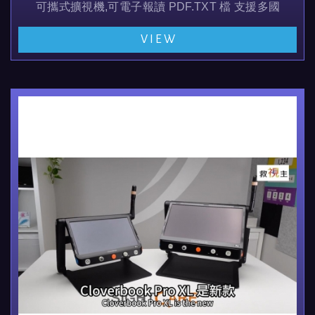
可攜式擴視機,可電子報讀 PDF.TXT 檔 支援多國語言,
大螢幕重量輕方便攜帶,可看近,看遠,並可以自拍及整理
VIEW
並可外接360度環景及書寫鏡頭 , 鏡頭解析度達...