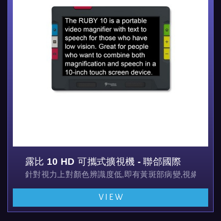
露比 10 HD 可攜式擴視機 - 聯郃國際
針對視力上對顏色辨識度低,即有黃斑部病變,視網膜病
VIEW