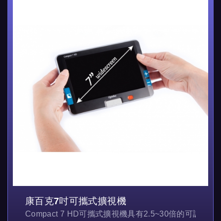
康百克7吋可攜式擴視機
Compact 7 HD可攜式擴視機具有2.5~30倍