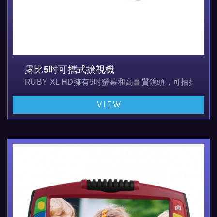
露比5吋可攜式擴視機
RUBY XL HD擁有5吋螢幕和高畫質鏡頭，可拍攝
VIEW