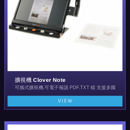
擴視機 Clover Note
可攜式擴視機,可電子報讀 PDF.TXT 檔 支援多國語言,
大螢幕重量輕方便攜帶,可看近,看遠,並可以自拍及整理
VIEW
並可外接360度環景及書寫鏡頭 , 鏡頭解析度達...