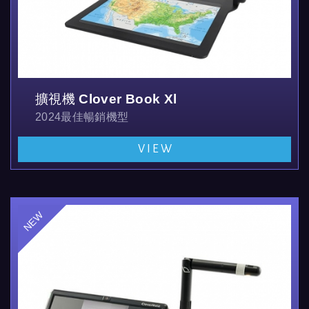
擴視機 Clover Book Xl
2024最佳暢銷機型
全機型為可收納可攜式桌上型擴視機
VIEW
放大倍率1.4-54倍，全機型可透過觸控螢幕或實體按鍵
支持亮度、對比調整、多色顯示模式，凍結、導引線、遮蔽